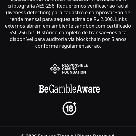
criptografia AES-256. Requeremos verificac~ao facial
(liveness detection) para cadastro e comprovac~ao de
renda mensal para saques acima de R$ 2.000. Links
externos abrem em ambiente sandbox com certificado
SSL 256-bit. Histórico completo de transac~oes fica
disponível para auditoria via blockchain por 5 anos
conforme regulamentac~ao.