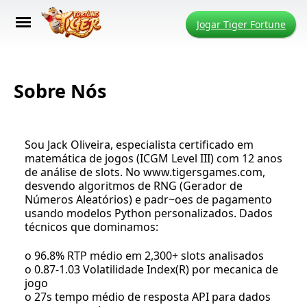
Jogar Tiger Fortune
Sobre Nós
Sou Jack Oliveira, especialista certificado em
matemática de jogos (ICGM Level III) com 12 anos
de análise de slots. No www.tigersgames.com,
desvendo algoritmos de RNG (Gerador de
Números Aleatórios) e padr~oes de pagamento
usando modelos Python personalizados. Dados
técnicos que dominamos:
o 96.8% RTP médio em 2,300+ slots analisados
o 0.87-1.03 Volatilidade Index(R) por mecanica de
jogo
o 27s tempo médio de resposta API para dados