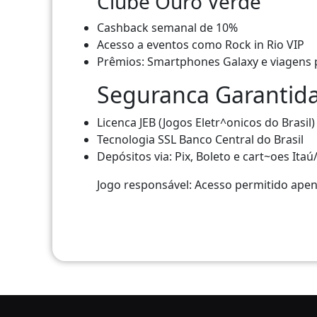
Clube Ouro Verde
Cashback semanal de 10%
Acesso a eventos como Rock in Rio VIP
Prêmios: Smartphones Galaxy e viagens
Seguranca Garantid
Licenca JEB (Jogos Eletr^onicos do Brasil
Tecnologia SSL Banco Central do Brasil
Depósitos via: Pix, Boleto e cart~oes Ita
Jogo responsável: Acesso permitido ape