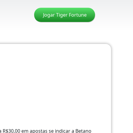
Jogar Tiger Fortune
 R$30,00 em apostas se indicar a Betano