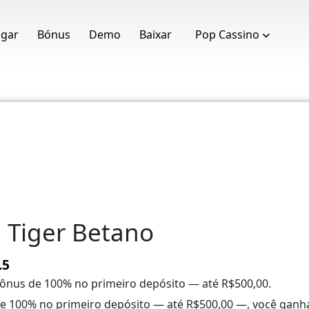
ogar
Bónus
Demo
Baixar
Pop Cassino
 Tiger Betano
.5
Bônus de 100% no primeiro depósito — até R$500,00.
e 100% no primeiro depósito — até R$500,00 —, você ganha