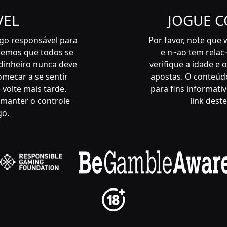
VEL
JOGUE C
go responsável para
Por favor, note que
remos que todos se
e n~ao tem rela
 dinheiro nunca deve
verifique a idade e 
mecar a se sentir
apostas. O conteú
volte mais tarde.
para fins informati
manter o controle
link dest
go.