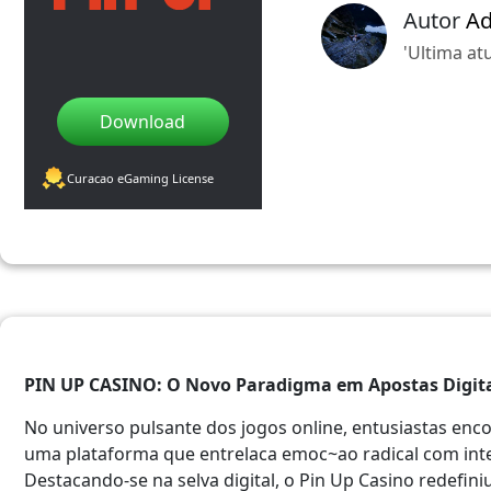
Autor
Ad
'Ultima at
Download
Curacao eGaming License
PIN UP CASINO: O Novo Paradigma em Apostas Digit
No universo pulsante dos jogos online, entusiastas enc
uma plataforma que entrelaca emoc~ao radical com int
Destacando-se na selva digital, o Pin Up Casino redefin