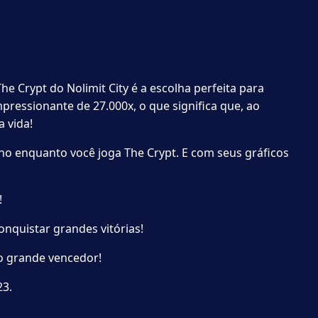
 Crypt do Nolimit City é a escolha perfeita para
ressionante de 27.000x, o que significa que, ao
 vida!
o enquanto você joga The Crypt. E com seus gráficos
!
onquistar grandes vitórias!
mo grande vencedor!
23.