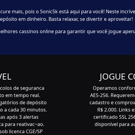
ure mais, pois o Sonic5k está aqui para você! Neste incrível
ósito em dinheiro. Basta relaxar, se divertir e aproveitar!
lhores cassinos online para garantir que você jogue apena
VEL
JOGUE C
colos de seguranca
Operamos conforme
to em tempo real.
AES-256. Requeremos
gatórios de depósito
cadastro e comprov
ao a cada 30 minutos.
R$ 2.000. Links
s após 3 alertas
certificado SSL 25
ca para reativac~ao.
disponível para a
sob licenca CGE/SP