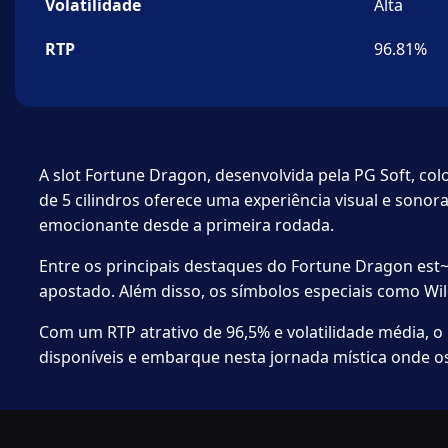
Volatilidade
Alta
RTP
96.81%
A slot Fortune Dragon, desenvolvida pela PG Soft, co
de 5 cilindros oferece uma experiência visual e sonor
emocionante desde a primeira rodada.
Entre os principais destaques do Fortune Dragon est
apostado. Além disso, os símbolos especiais como Wil
Com um RTP atrativo de 96,5% e volatilidade média, o
disponíveis e embarque nesta jornada mística onde 