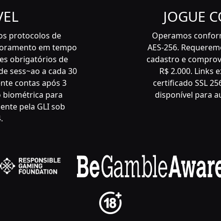
VEL
JOGUE C
s protocolos de
Operamos conforme
itoramento em tempo
AES-256. Requeremos
tes obrigatórios de
cadastro e comprov
 de sess~ao a cada 30
R$ 2.000. Links
nte contas após 3
certificado SSL 25
o biométrica para
disponível para a
ente pela GLI sob
.