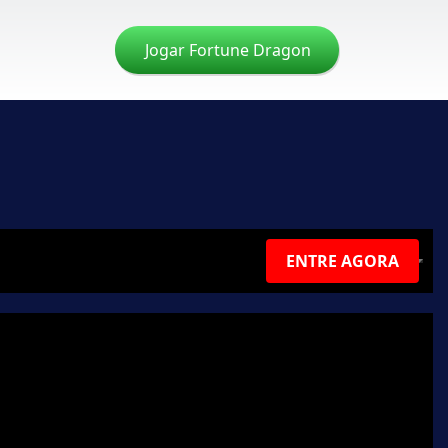
Jogar Fortune Dragon
ENTRE AGORA