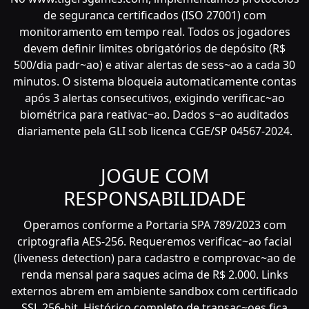
de seguranca certificados (ISO 27001) com
monitoramento em tempo real. Todos os jogadores
devem definir limites obrigatórios de depósito (R$
500/dia padr~ao) e ativar alertas de sess~ao a cada 30
minutos. O sistema bloqueia automaticamente contas
após 3 alertas consecutivos, exigindo verificac~ao
biométrica para reativac~ao. Dados s~ao auditados
diariamente pela GLI sob licenca CGE/SP 04567-2024.
JOGUE COM
RESPONSABILIDADE
Operamos conforme a Portaria SPA 789/2023 com
criptografia AES-256. Requeremos verificac~ao facial
(liveness detection) para cadastro e comprovac~ao de
renda mensal para saques acima de R$ 2.000. Links
externos abrem em ambiente sandbox com certificado
SSL 256-bit. Histórico completo de transac~oes fica