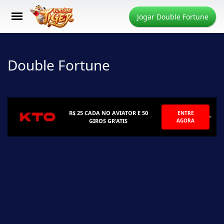
Jogar Double Fortune
Double Fortune
R$ 25 CADA NO AVIATOR E 50
ENTRE
GIROS GR'ATIS
AGORA