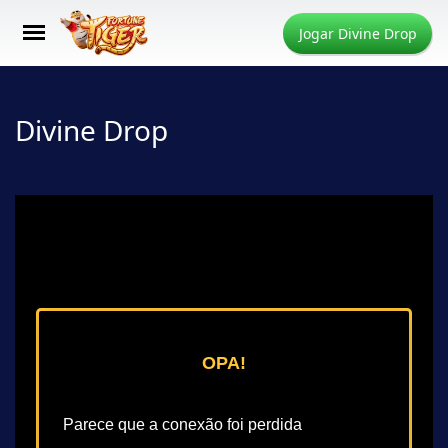
Jogar Divine Drop
Divine Drop