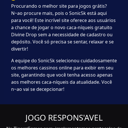
Procurando o melhor site para jogos grátis?
N~ao procure mais, pois o Sonic5k está aqui
para você! Este incrível site oferece aos usuários
a chance de jogar o novo caca-níqueis gratuito
Divine Drop sem a necessidade de cadastro ou
depósito. Você só precisa se sentar, relaxar e se
divertir!
A equipe do Sonic5k selecionou cuidadosamente
os melhores cassinos online para exibir em seu
site, garantindo que você tenha acesso apenas
aos melhores caca-níqueis da atualidade. Você
n~ao vai se decepcionar!
JOGO RESPONS'AVEL